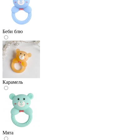
Беби блю
Карамель
Мята