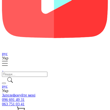
рус
Укр
рус
Укр
Зателефонуйте мені
096 691 49 31
063 751 03 41