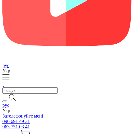
рус
Укр
рус
Укр
Зателефонуйте мені
096 691 49 31
063 751 03 41