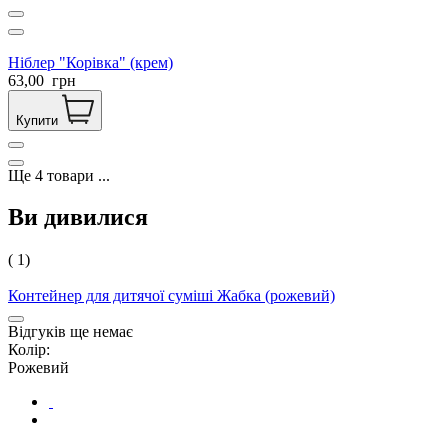
Ніблер "Корівка" (крем)
63,00
грн
Купити
Ще
4
товари
...
Ви дивилися
( 1)
Контейнер для дитячої суміші Жабка (рожевий)
Відгуків ще немає
Колір:
Рожевий