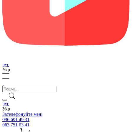
рус
Укр
рус
Укр
Зателефонуйте мені
096 691 49 31
063 751 03 41