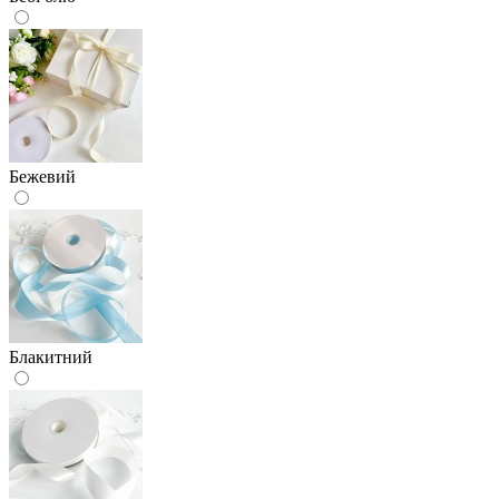
Бежевий
Блакитний