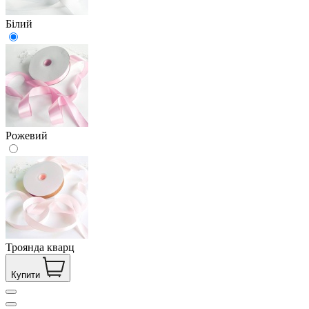
Білий
Рожевий
Троянда кварц
Купити