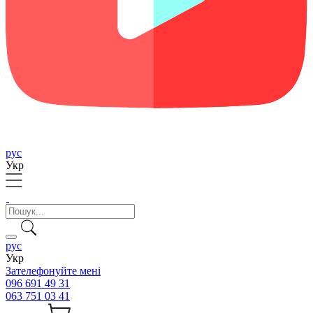
рус
Укр
рус
Укр
Зателефонуйте мені
096 691 49 31
063 751 03 41