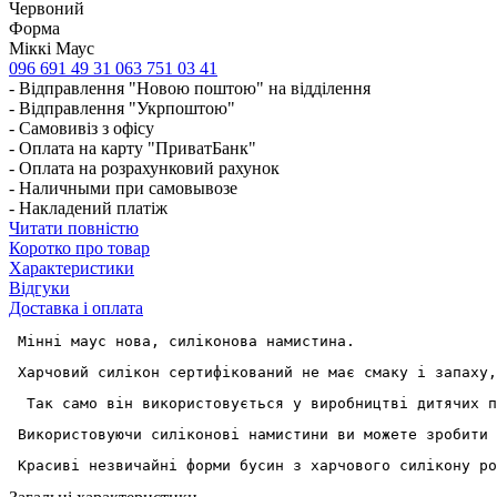
Червоний
Форма
Міккі Маус
096 691 49 31
063 751 03 41
- Відправлення "Новою поштою" на відділення
- Відправлення "Укрпоштою"
- Самовивіз з офісу
- Оплата на карту "ПриватБанк"
- Оплата на розрахунковий рахунок
- Наличными при самовывозе
- Накладений платіж
Читати повністю
Коротко про товар
Характеристики
Відгуки
Доставка і оплата
 Мінні маус нова, силіконова намистина. 
 Харчовий силікон сертифікований не має смаку і запаху,
  Так само він використовується у виробництві дитячих п
 Використовуючи силіконові намистини ви можете зробити 
 Красиві незвичайні форми бусин з харчового силікону ро