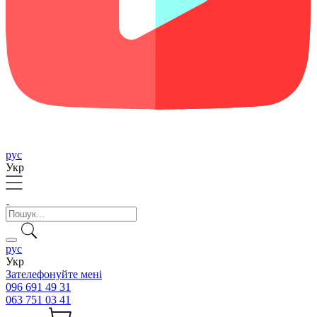
рус
Укр
рус
Укр
Зателефонуйте мені
096 691 49 31
063 751 03 41