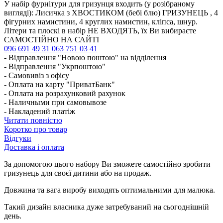
У набір фурнітури для гризунця входить (у розібраному
вигляді): Лисичка з ХВОСТИКОМ (бебі блю) ГРИЗУНЕЦЬ , 4
фігурних намистини, 4 круглих намистин, кліпса, шнур.
Літери та плоскі в набір НЕ ВХОДЯТЬ, їх Ви вибираєте
САМОСТІЙНО НА САЙТІ
096 691 49 31
063 751 03 41
- Відправлення "Новою поштою" на відділення
- Відправлення "Укрпоштою"
- Самовивіз з офісу
- Оплата на карту "ПриватБанк"
- Оплата на розрахунковий рахунок
- Наличными при самовывозе
- Накладений платіж
Читати повністю
Коротко про товар
Відгуки
Доставка і оплата
За допомогою цього набору Ви зможете самостійно зробити
гризунець для своєї дитини або на продаж.
Довжина та вага виробу виходять оптимальними для малюка.
Такий дизайн власника дуже затребуваний на сьогоднішній
день.