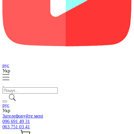
рус
Укр
рус
Укр
Зателефонуйте мені
096 691 49 31
063 751 03 41