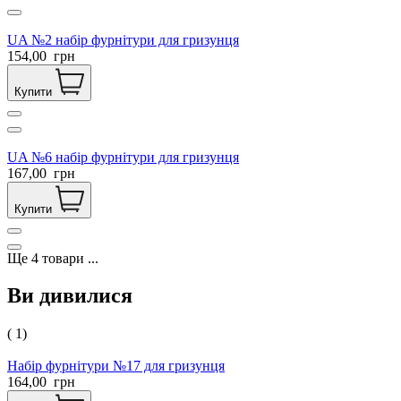
UA №2 набір фурнітури для гризунця
154,00
грн
Купити
UA №6 набір фурнітури для гризунця
167,00
грн
Купити
Ще
4
товари
...
Ви дивилися
( 1)
Набір фурнітури №17 для гризунця
164,00
грн