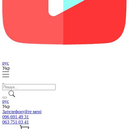
рус
Укр
рус
Укр
Зателефонуйте мені
096 691 49 31
063 751 03 41