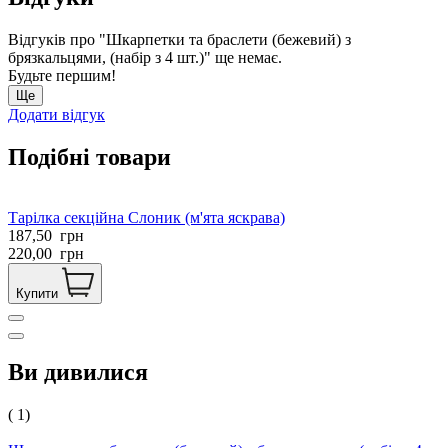
Відгуків про "Шкарпетки та браслети (бежевий) з
брязкальцями, (набір з 4 шт.)" ще немає.
Будьте першим!
Ще
Додати відгук
Подібні товари
Тарілка секційна Слоник (м'ята яскрава)
187,50
грн
220,00
грн
Купити
Ви дивилися
( 1)