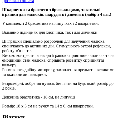
Доставка і оплата
Шкарпетки та браслети з брязкальцями, тактильні
іграшки для малюків, шарудять і дзвенять (набір з 4 шт.)
У комплекті 2 браслетика на липучках і 2 шкарпетки.
Відмінно підійде як для хлопчика, так і для дівчинки.
Ці іграшки спеціально розроблені для залучення малюка,
спонукають до активних дій. Стимулюють рухові рефлекси,
роботу м'язів тіла.
Високо контрастні кольори іграшок сприятливо впливають на
емоційний стан малюка, сприяють розвитку сприйняття
кольору.
Розвивають дрібну моторику, захоплення предметів великими
та вказівними пальцями.
Безрозмірні, добре тягнуться, без п'яти на будь-який розмір до
2 років.
Довжина браслетика - 18 см, на липучці
Розмір: 18 x 3 см на ручку та 14 х 6. см шкарпетки.
Відгуки