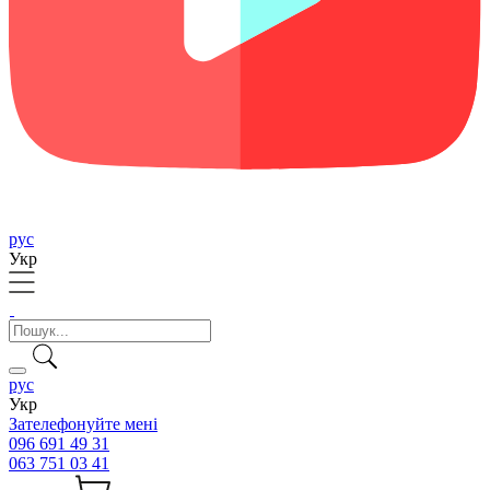
рус
Укр
рус
Укр
Зателефонуйте мені
096 691 49 31
063 751 03 41