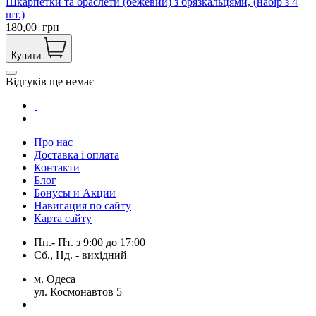
Шкарпетки та браслети (бежевий) з брязкальцями, (набір з 4
шт.)
180,00
грн
Купити
Відгуків ще немає
Про нас
Доставка і оплата
Контакти
Блог
Бонусы и Акции
Навигация по сайту
Карта сайту
Пн.- Пт.
з
9:00
до
17:00
Сб., Нд. -
вихідний
м. Одеса
ул. Космонавтов 5