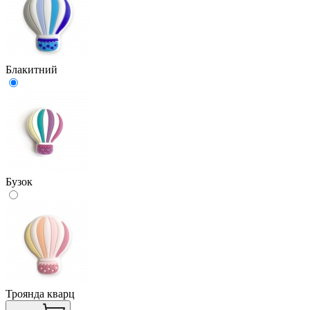
Блакитний
Бузок
Троянда кварц