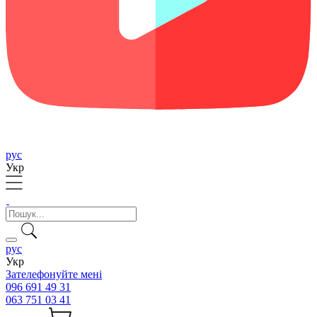
рус
Укр
рус
Укр
Зателефонуйте мені
096 691 49 31
063 751 03 41