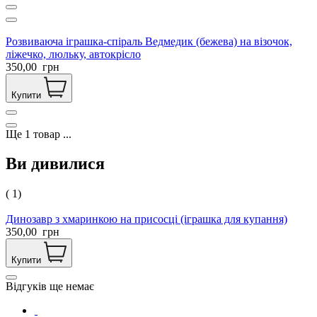
Розвиваюча іграшка-спіраль Ведмедик (бежева) на візочок,
ліжечко, люльку, автокрісло
350,00
грн
Купити
Ще
1
товар
...
Ви дивилися
( 1)
Динозавр з хмаринкою на присосці (іграшка для купання)
350,00
грн
Купити
Відгуків ще немає