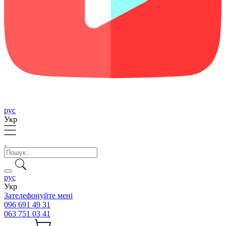
рус
Укр
рус
Укр
Зателефонуйте мені
096 691 49 31
063 751 03 41