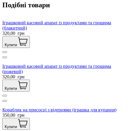
Подібні товари
Іграшковий касовий апарат із продуктами та грошима
(блакитний)
320,00
грн
Купити
Іграшковий касовий апарат із продуктами та грошима
(рожевий)
320,00
грн
Купити
Кораблик на присосці з відерцями (іграшка для купання)
350,00
грн
Купити