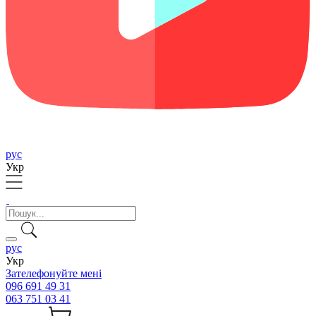
рус
Укр
рус
Укр
Зателефонуйте мені
096 691 49 31
063 751 03 41