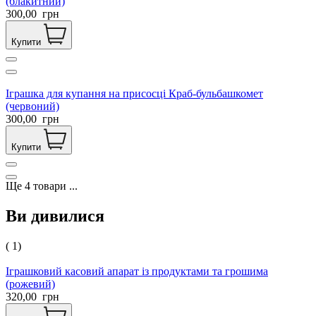
(блакитний)
300,00
грн
Купити
Іграшка для купання на присосці Краб-бульбашкомет
(червоний)
300,00
грн
Купити
Ще
4
товари
...
Ви дивилися
( 1)
Іграшковий касовий апарат із продуктами та грошима
(рожевий)
320,00
грн