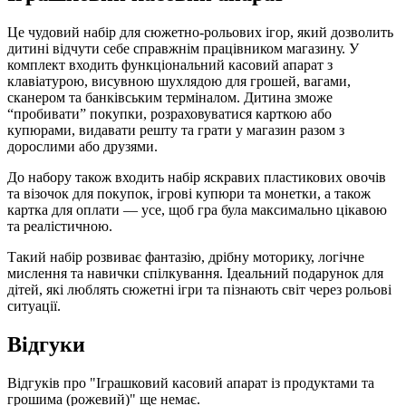
Це чудовий набір для сюжетно-рольових ігор, який дозволить
дитині відчути себе справжнім працівником магазину. У
комплект входить функціональний касовий апарат з
клавіатурою, висувною шухлядою для грошей, вагами,
сканером та банківським терміналом. Дитина зможе
“пробивати” покупки, розраховуватися карткою або
купюрами, видавати решту та грати у магазин разом з
дорослими або друзями.
До набору також входить набір яскравих пластикових овочів
та візочок для покупок, ігрові купюри та монетки, а також
картка для оплати — усе, щоб гра була максимально цікавою
та реалістичною.
Такий набір розвиває фантазію, дрібну моторику, логічне
мислення та навички спілкування. Ідеальний подарунок для
дітей, які люблять сюжетні ігри та пізнають світ через рольові
ситуації.
Відгуки
Відгуків про "Іграшковий касовий апарат із продуктами та
грошима (рожевий)" ще немає.