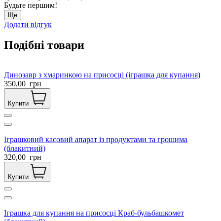
Будьте першим!
Ще
Додати відгук
Подібні товари
Динозавр з хмаринкою на присосці (іграшка для купання)
350,00
грн
Купити
Іграшковий касовий апарат із продуктами та грошима
(блакитний)
320,00
грн
Купити
Іграшка для купання на присосці Краб-бульбашкомет