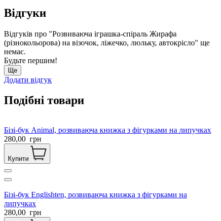
Відгуки
Відгуків про "Розвиваюча іграшка-спіраль Жирафа
(різнокольорова) на візочок, ліжечко, люльку, автокрісло" ще
немає.
Будьте першим!
Ще
Додати відгук
Подібні товари
Бізі-бук Animal, розвиваюча книжка з фігурками на липучках
280,00
грн
Купити
Бізі-бук Englishten, розвиваюча книжка з фігурками на
липучках
280,00
грн