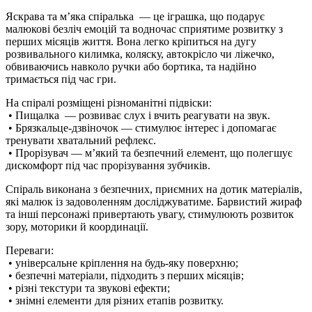
Яскрава та м’яка спіралька — це іграшка, що подарує
малюкові безліч емоцій та водночас сприятиме розвитку з
перших місяців життя. Вона легко кріпиться на дугу
розвивального килимка, коляску, автокрісло чи ліжечко,
обвиваючись навколо ручки або бортика, та надійно
тримається під час гри.
На спіралі розміщені різноманітні підвіски:
• Пищалка — розвиває слух і вчить реагувати на звук.
• Брязкальце-дзвіночок — стимулює інтерес і допомагає
тренувати хватальний рефлекс.
• Прорізувач — м’який та безпечний елемент, що полегшує
дискомфорт під час прорізування зубчиків.
Спіраль виконана з безпечних, приємних на дотик матеріалів,
які малюк із задоволенням досліджуватиме. Барвистий жираф
та інші персонажі привертають увагу, стимулюють розвиток
зору, моторики й координації.
Переваги:
• універсальне кріплення на будь-яку поверхню;
• безпечні матеріали, підходить з перших місяців;
• різні текстури та звукові ефекти;
• знімні елементи для різних етапів розвитку.