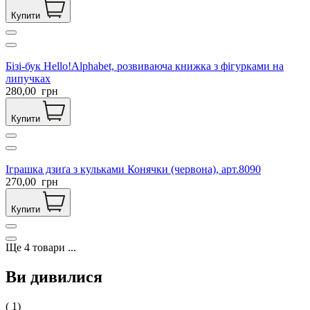
Купити
Бізі-бук Hello!Alphabet, розвиваюча книжка з фігурками на
липучках
280,00
грн
Купити
Іграшка дзиґа з кульками Конячки (червона), арт.8090
270,00
грн
Купити
Ще
4
товари
...
Ви дивилися
( 1)