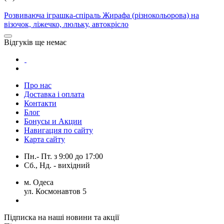
Розвиваюча іграшка-спіраль Жирафа (різнокольорова) на
візочок, ліжечко, люльку, автокрісло
Відгуків ще немає
Про нас
Доставка і оплата
Контакти
Блог
Бонусы и Акции
Навигация по сайту
Карта сайту
Пн.- Пт.
з
9:00
до
17:00
Сб., Нд. -
вихідний
м. Одеса
ул. Космонавтов 5
Підписка на наші новини та акції