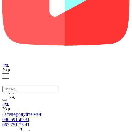
рус
Укр
рус
Укр
Зателефонуйте мені
096 691 49 31
063 751 03 41