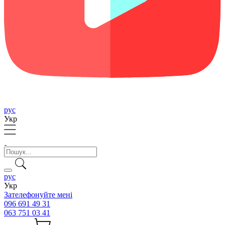
рус
Укр
рус
Укр
Зателефонуйте мені
096 691 49 31
063 751 03 41