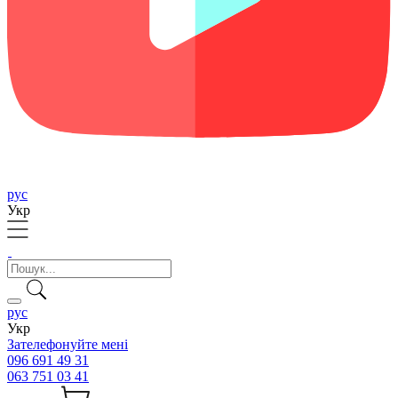
рус
Укр
рус
Укр
Зателефонуйте мені
096 691 49 31
063 751 03 41