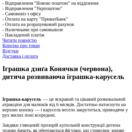
- Відправлення "Новою поштою" на відділення
- Відправлення "Укрпоштою"
- Самовивіз з офісу
- Оплата на карту "ПриватБанк"
- Оплата на розрахунковий рахунок
- Наличными при самовывозе
- Накладений платіж
Читати повністю
Коротко про товар
Відгуки
Доставка і оплата
Іграшка дзиґа Конячки (червона),
дитяча розвиваюча іграшка-карусель
Іграшка-карусель
— це яскравий та цікавий розвивальний
атракціон для малюків від 6 місяців. Достатньо натиснути на
верхню кнопку — і карусель весело закрутиться, приводячи у
рух милих поні всередині.
Завдяки глянцевій прозорій купольній конструкції дитина
чудово бачить, як обертаються фігурки, що стимулює зорове