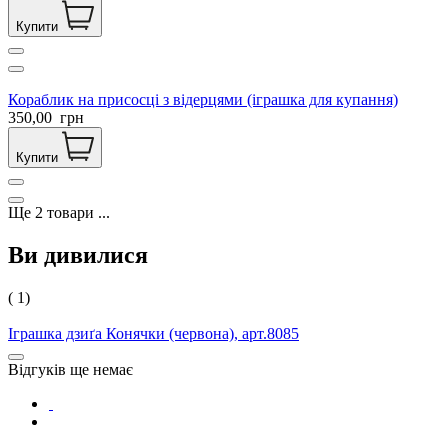
Купити
Кораблик на присосці з відерцями (іграшка для купання)
350,00
грн
Купити
Ще
2
товари
...
Ви дивилися
( 1)
Іграшка дзиґа Конячки (червона), арт.8085
Відгуків ще немає