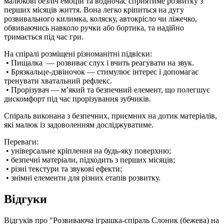
малюкові безліч емоцій та водночас сприятиме розвитку з
перших місяців життя. Вона легко кріпиться на дугу
розвивального килимка, коляску, автокрісло чи ліжечко,
обвиваючись навколо ручки або бортика, та надійно
тримається під час гри.
На спіралі розміщені різноманітні підвіски:
• Пищалка — розвиває слух і вчить реагувати на звук.
• Брязкальце-дзвіночок — стимулює інтерес і допомагає
тренувати хватальний рефлекс.
• Прорізувач — м’який та безпечний елемент, що полегшує
дискомфорт під час прорізування зубчиків.
Спіраль виконана з безпечних, приємних на дотик матеріалів,
які малюк із задоволенням досліджуватиме.
Переваги:
• універсальне кріплення на будь-яку поверхню;
• безпечні матеріали, підходить з перших місяців;
• різні текстури та звукові ефекти;
• знімні елементи для різних етапів розвитку.
Відгуки
Відгуків про "Розвиваюча іграшка-спіраль Слоник (бежева) на