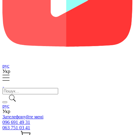
рус
Укр
рус
Укр
Зателефонуйте мені
096 691 49 31
063 751 03 41