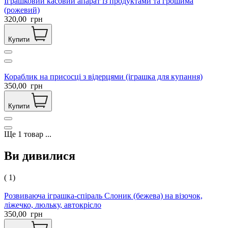
Іграшковий касовий апарат із продуктами та грошима
(рожевий)
320,00
грн
Купити
Кораблик на присосці з відерцями (іграшка для купання)
350,00
грн
Купити
Ще
1
товар
...
Ви дивилися
( 1)
Розвиваюча іграшка-спіраль Слоник (бежева) на візочок,
ліжечко, люльку, автокрісло
350,00
грн