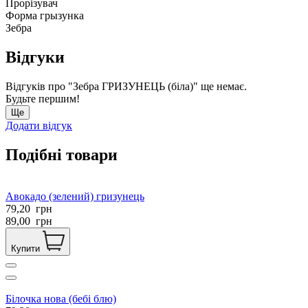
Прорізувач
Форма грызунка
Зебра
Відгуки
Відгуків про "Зебра ГРИЗУНЕЦЬ (біла)" ще немає.
Будьте першим!
Ще
Додати відгук
Подібні товари
Авокадо (зелений) гризунець
79,20
грн
89,00
грн
Купити
Білочка нова (бебі блю)