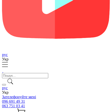
рус
Укр
рус
Укр
Зателефонуйте мені
096 691 49 31
063 751 03 41